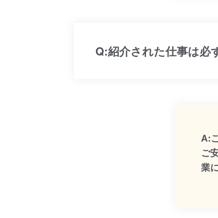
Q:紹介された仕事は必
A
ご
業