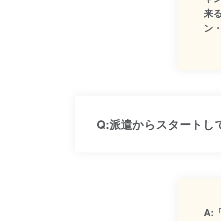
来
ン
Q:派遣からスタート
A