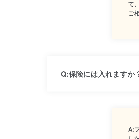
て
ご
Q:保険には入れますか
A
し