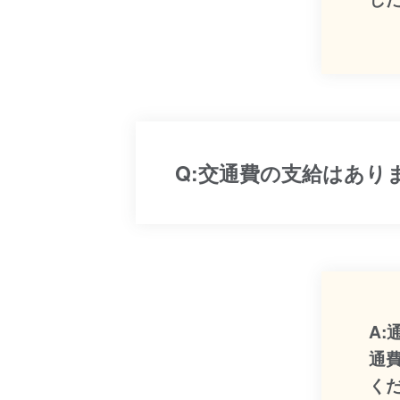
Q:交通費の支給はあり
A
通
く